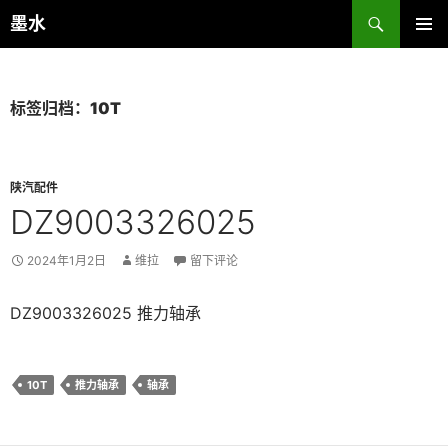
跳
搜
墨水
至
索
主菜单
正
文
标签归档：10T
陕汽配件
DZ9003326025
2024年1月2日
维拉
留下评论
DZ9003326025 推力轴承
10T
推力轴承
轴承