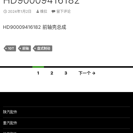
HD90009416182
2024年1月2日
维拉
留下评论
HD90009416182 前轴壳总成
10T
前轴
盘式制动
文
1
2
3
下一个 →
章
导
航
陕汽配件
重汽配件