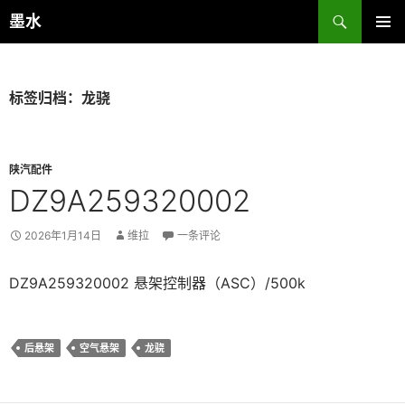
跳
搜
墨水
至
索
主菜单
正
文
标签归档：龙骁
陕汽配件
DZ9A259320002
2026年1月14日
维拉
一条评论
DZ9A259320002 悬架控制器（ASC）/500k
后悬架
空气悬架
龙骁