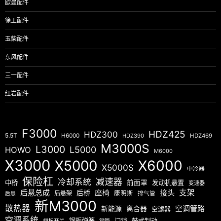
欧曼配件
徐工配件
玉柴配件
东风配件
三一配件
红岩配件
F3000
HDZ425
HDZ300
5.5T
H6000
HDZ390
HDZ469
M3000S
L3000
L5000
HOWO
M6000
X3000
X5000
X6000
X5000S
中冷器
保险杠
减速器
冷却系统
中桥
前面罩
发动机悬置
变速器
后悬总成
座椅
接头
支架
后桥
后悬架
康明斯
排气管
后悬
新M3000
散热器
空调管路
新能源
离合器
空滤器
空调系统
钢板弹簧
门锁
鼓式制动