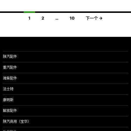
文
1
2
…
10
下一个 →
章
导
航
陕汽配件
重汽配件
潍柴配件
法士特
康明斯
解放配件
陕汽商用（宝华）