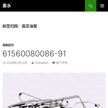
跳
搜
墨水
至
索
主菜单
正
文
标签归档：高压油管
潍柴配件
61560080086-91
2026年2月23日
FORWARD
留下评论