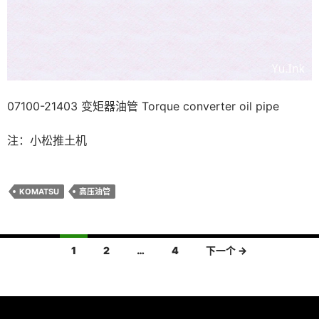
07100-21403 变矩器油管 Torque converter oil pipe
注：小松推土机
KOMATSU
高压油管
文
1
2
…
4
下一个 →
章
导