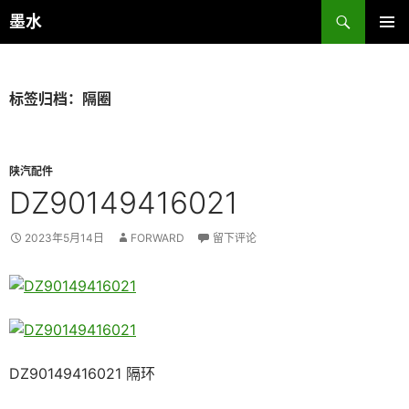
跳
搜
墨水
至
索
主菜单
正
文
标签归档：隔圈
陕汽配件
DZ90149416021
2023年5月14日
FORWARD
留下评论
DZ90149416021 隔环