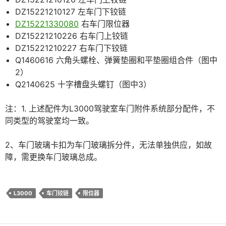
DZ15221210127 左车门下铰链
DZ15221330080
右车门限位器
DZ15221210226 右车门上铰链
DZ15221210227 右车门下铰链
Q1460616 六角头螺栓、弹簧垫圈和平垫圈组合件（图中
2）
Q2140625 十字槽盘头螺钉（图中3）
注：1. 上述配件为L3000驾驶室车门附件系统部分配件，不
同类型的驾驶室均一致。
2、车门玻璃卡扣为车门玻璃拆分件，无法单独供应，如故
障，需更换车门玻璃总成。
L3000
车门铰链
限位器