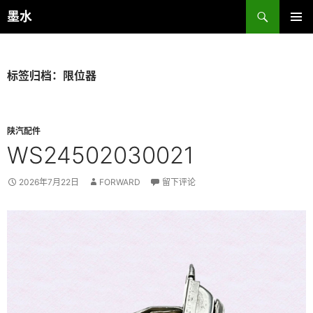
跳
搜
墨水
至
索
主菜单
正
文
标签归档：限位器
陕汽配件
WS24502030021
2026年7月22日
FORWARD
留下评论