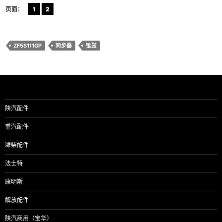
页面：
1
2
ZF5S111GP
同步器
锥鼓
陕汽配件
重汽配件
潍柴配件
法士特
康明斯
解放配件
陕汽商用（宝华）