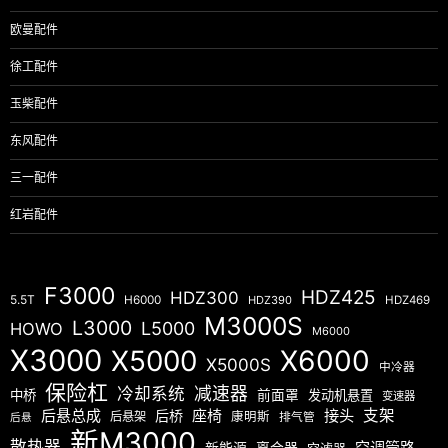
欧曼配件
徐工配件
玉柴配件
东风配件
三一配件
红岩配件
F3000
HDZ425
HDZ300
5.5T
H6000
HDZ390
HDZ469
M3000S
L3000
L5000
HOWO
M6000
X3000
X5000
X6000
X5000S
中冷器
保险杠
减速器
冷却系统
中桥
前面罩
发动机悬置
变速器
后悬总成
座椅
接头
支架
后桥
后悬架
康明斯
排气管
后悬
新M3000
散热器
空调管路