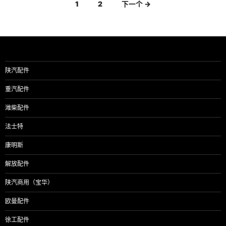
文
1
2
下一个 →
章
导
航
陕汽配件
重汽配件
潍柴配件
法士特
康明斯
解放配件
陕汽商用（宝华）
欧曼配件
徐工配件