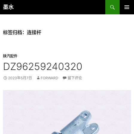
跳
搜
墨水
至
索
主菜单
正
文
标签归档：连接杆
陕汽配件
DZ96259240320
2023年5月7日
FORWARD
留下评论