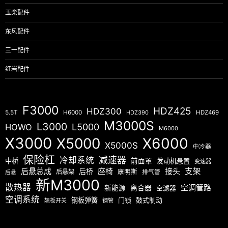
玉柴配件
东风配件
三一配件
红岩配件
F3000
HDZ425
HDZ300
5.5T
H6000
HDZ390
HDZ469
M3000S
L3000
L5000
HOWO
M6000
X3000
X5000
X6000
X5000S
中冷器
保险杠
减速器
冷却系统
中桥
前面罩
发动机悬置
变速器
后悬总成
座椅
接头
支架
后桥
后悬架
康明斯
排气管
后悬
新M3000
散热器
空调管路
新能源
离合器
空滤器
空调系统
钢板弹簧
门锁
鼓式制动
翘板开关
钢管