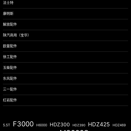
法士特
康明斯
解放配件
陕汽商用（宝华）
欧曼配件
徐工配件
玉柴配件
东风配件
三一配件
红岩配件
F3000
HDZ425
HDZ300
5.5T
H6000
HDZ390
HDZ469