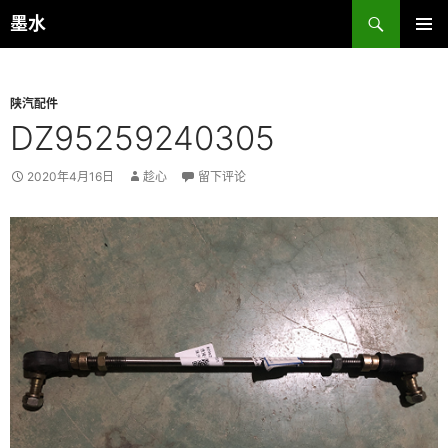
跳
搜
墨水
至
索
主菜单
正
文
陕汽配件
DZ95259240305
2020年4月16日
趁心
留下评论