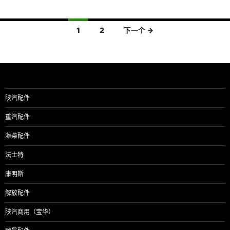
文
1
2
下一个 →
章
导
航
陕汽配件
重汽配件
潍柴配件
法士特
康明斯
解放配件
陕汽商用（宝华）