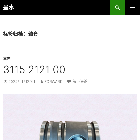
跳
搜
墨水
至
索
主菜单
正
文
标签归档：轴套
其它
3115 2121 00
2024年1月29日
FORWARD
留下评论