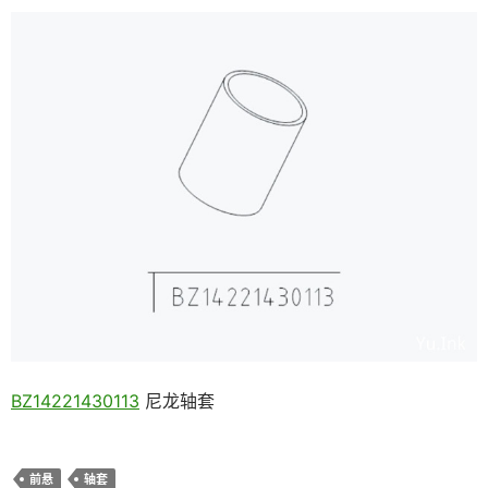
BZ14221430113
尼龙轴套
前悬
轴套