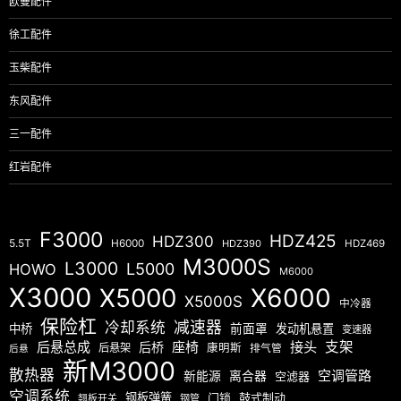
欧曼配件
徐工配件
玉柴配件
东风配件
三一配件
红岩配件
F3000
HDZ425
HDZ300
5.5T
H6000
HDZ390
HDZ469
M3000S
L3000
L5000
HOWO
M6000
X3000
X5000
X6000
X5000S
中冷器
保险杠
减速器
冷却系统
中桥
前面罩
发动机悬置
变速器
后悬总成
座椅
接头
支架
后桥
后悬架
康明斯
排气管
后悬
新M3000
散热器
空调管路
新能源
离合器
空滤器
空调系统
钢板弹簧
门锁
鼓式制动
翘板开关
钢管