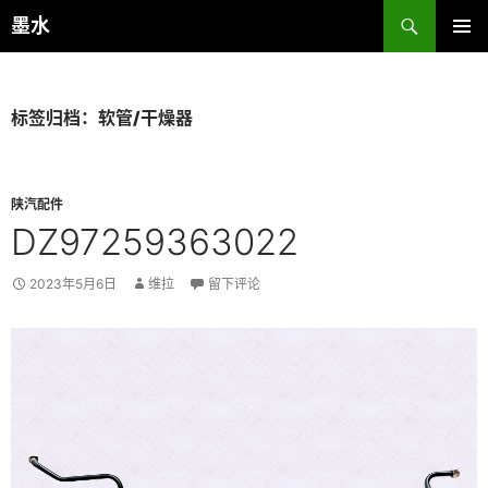
跳
搜
墨水
至
索
主菜单
正
文
标签归档：软管/干燥器
陕汽配件
DZ97259363022
2023年5月6日
维拉
留下评论