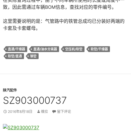
在实际查询过程中，由于不同车辆所使用的长度或角度不一
致，因此需通过车辆BOM信息，查找对应的零件编号。
这里需要说明的是：气管路中的铁管总成均已分装好两端的
卡套及卡套螺母。
直通/干燥器
直通/油水分离器
空压机/软管
软管/干燥器
软管/直通
钢管
陕汽配件
SZ903000737
2016年8月18日
维拉
留下评论