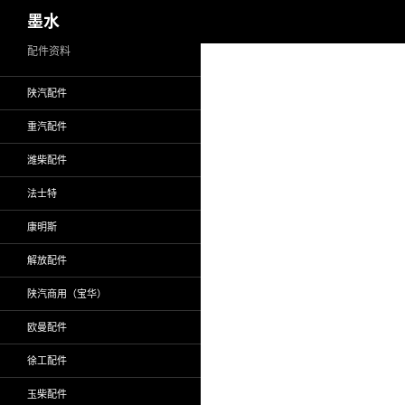
搜
墨水
索
跳
配件资料
至
陕汽配件
正
文
重汽配件
潍柴配件
法士特
康明斯
解放配件
陕汽商用（宝华）
欧曼配件
徐工配件
玉柴配件