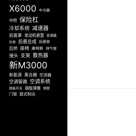
X6000
中冷器
保险杠
中桥
减速器
冷却系统
前面罩
发动机悬置
变速器
后悬总成
后悬架
后悬
座椅
后桥
康明斯
排气管
散热器
接头
支架
新M3000
新能源
离合器
空滤器
空调系统
空调管路
钢板弹簧
翘板开关
钢管
门锁
鼓式制动