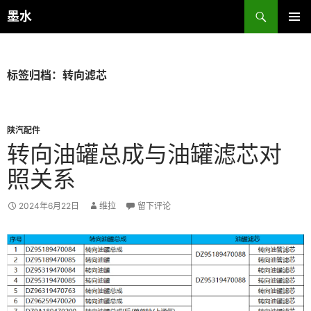
跳
搜
墨水
至
索
主菜单
正
文
标签归档：转向滤芯
陕汽配件
转向油罐总成与油罐滤芯对
照关系
2024年6月22日
维拉
留下评论