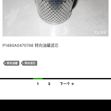
P1480A0470748 转向油罐滤芯
转向油罐
转向滤芯
文
1
2
下一个 →
章
导
航