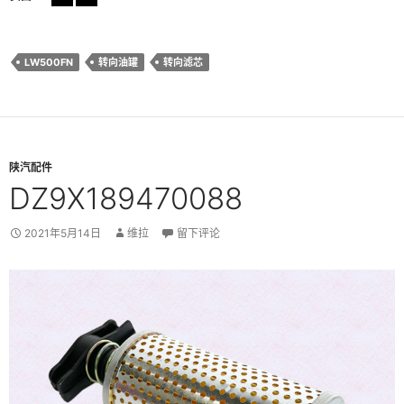
LW500FN
转向油罐
转向滤芯
陕汽配件
DZ9X189470088
2021年5月14日
维拉
留下评论