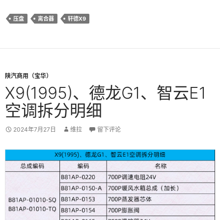
压盘
离合器
轩德X9
陕汽商用（宝华）
X9(1995)、德龙G1、智云E1
空调拆分明细
2024年7月27日
维拉
留下评论