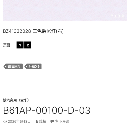
BZ41332028 三色后尾灯(右)
页面：
1
2
组合尾灯
轩德X9
陕汽商用（宝华）
B61AP-00100-D-03
2026年5月8日
维拉
留下评论