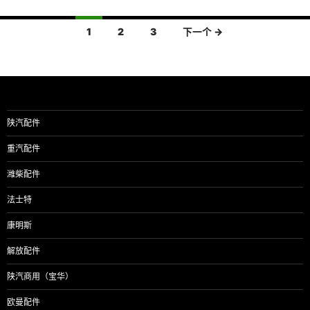
文
1
2
3
下一个 →
章
导
航
陕汽配件
重汽配件
潍柴配件
法士特
康明斯
解放配件
陕汽商用（宝华）
欧曼配件