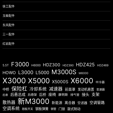
徐工配件
玉柴配件
东风配件
三一配件
红岩配件
F3000
HDZ425
HDZ300
5.5T
H6000
HDZ390
HDZ469
M3000S
L3000
L5000
HOWO
M6000
X3000
X5000
X6000
X5000S
中冷器
保险杠
减速器
冷却系统
中桥
前面罩
发动机悬置
变速器
后悬总成
座椅
接头
支架
后桥
后悬架
康明斯
排气管
后悬
新M3000
散热器
空调管路
新能源
离合器
空滤器
空调系统
钢板弹簧
门锁
鼓式制动
翘板开关
钢管