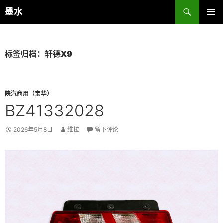
跳
搜
墨水
至
索
主菜单
正
文
标签归档：轩德X9
陕汽商用（宝华）
BZ41332028
2026年5月8日
维拉
留下评论