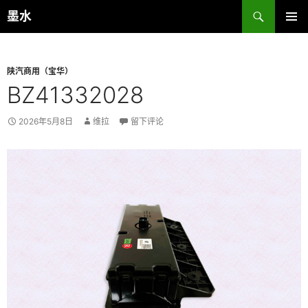
跳
搜
墨水
至
索
主菜单
正
文
陕汽商用（宝华）
BZ41332028
2026年5月8日
维拉
留下评论