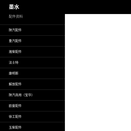
搜
墨水
索
跳
配件资料
至
陕汽配件
正
文
重汽配件
潍柴配件
法士特
康明斯
解放配件
陕汽商用（宝华）
欧曼配件
徐工配件
玉柴配件