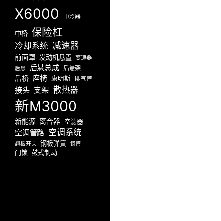
X6000
中冷器
保险杠
中桥
减速器
冷却系统
前面罩
发动机悬置
变速器
后悬总成
后悬架
后悬
座椅
后桥
康明斯
排气管
散热器
接头
支架
新M3000
新能源
离合器
空滤器
空调系统
空调管路
钢板弹簧
翘板开关
钢管
门锁
鼓式制动