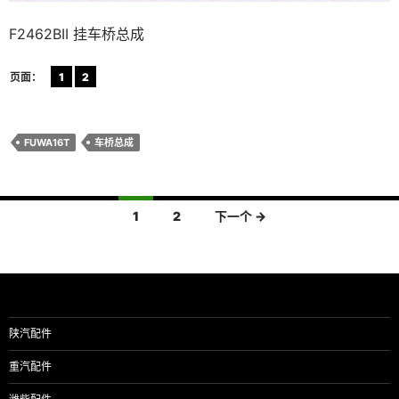
F2462BII 挂车桥总成
页面：
1
2
FUWA16T
车桥总成
文
1
2
下一个 →
章
导
航
陕汽配件
重汽配件