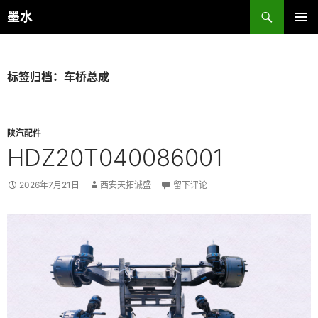
跳
搜
墨水
至
索
正
主菜单
文
标签归档：车桥总成
陕汽配件
HDZ20T040086001
2026年7月21日
西安天拓诚盛
留下评论