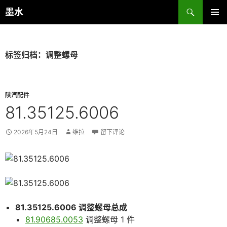
跳
搜
墨水
至
索
主菜单
正
文
标签归档：调整螺母
陕汽配件
81.35125.6006
2026年5月24日
维拉
留下评论
81.35125.6006 调整螺母总成
81.90685.0053
调整螺母 1 件