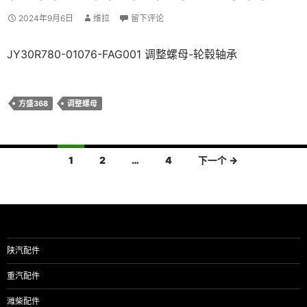
2024年9月6日
维拉
留下评论
JY30R780-01076-FAG001 调整螺母-轮毂轴承
方盛368
调整螺母
文
1
2
…
4
下一个 →
章
导
航
陕汽配件
重汽配件
潍柴配件