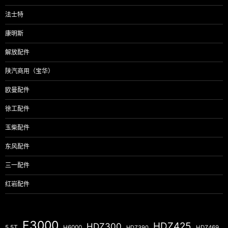
法士特
康明斯
解放配件
陕汽商用（宝华）
欧曼配件
徐工配件
玉柴配件
东风配件
三一配件
红岩配件
F3000
HDZ425
HDZ300
5.5T
H6000
HDZ390
HDZ469