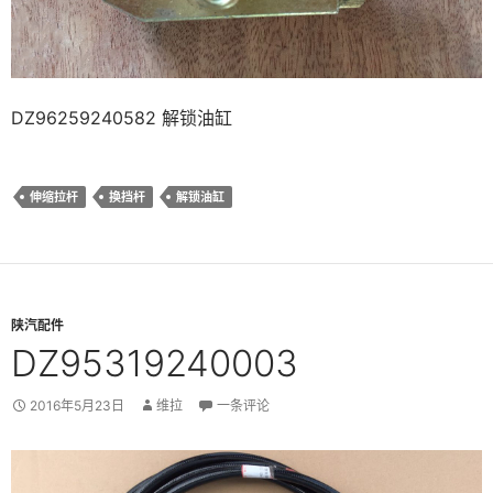
DZ96259240582 解锁油缸
伸缩拉杆
换挡杆
解锁油缸
陕汽配件
DZ95319240003
2016年5月23日
维拉
一条评论