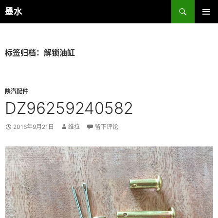
跳
搜
墨水
至
索
主菜单
正
文
标签归档：解锁油缸
陕汽配件
DZ96259240582
2016年9月21日
维拉
留下评论