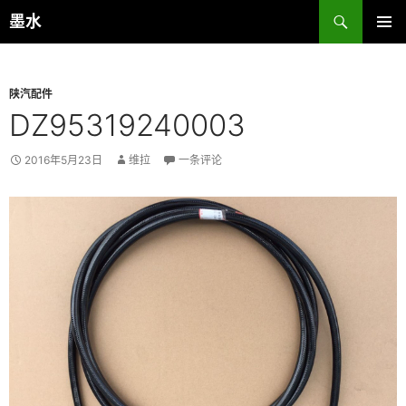
跳
搜
墨水
至
索
主菜单
正
文
陕汽配件
DZ95319240003
2016年5月23日
维拉
一条评论