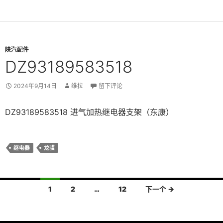
陕汽配件
DZ93189583518
2024年9月14日
维拉
留下评论
DZ93189583518 进气加热继电器支架（东康）
继电器
龙骥
文
1
2
…
12
下一个 →
章