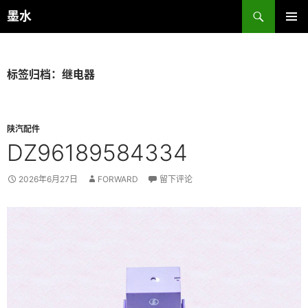
跳
搜
墨水
至
索
主菜单
正
文
标签归档：继电器
陕汽配件
DZ96189584334
2026年6月27日
FORWARD
留下评论