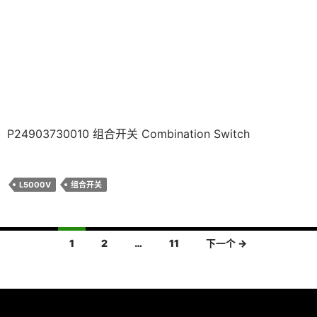
P24903730010 组合开关 Combination Switch
L5000V
组合开关
文
1
2
…
11
下一个 →
章
导
航