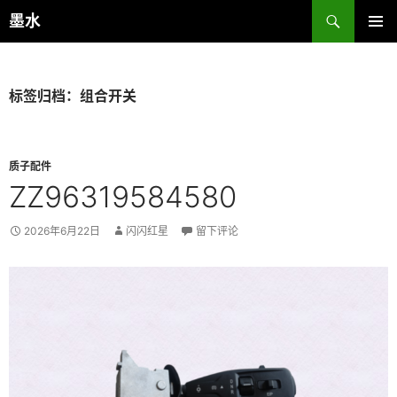
跳
搜
墨水
至
索
主菜单
正
文
标签归档：组合开关
质子配件
ZZ96319584580
2026年6月22日
闪闪红星
留下评论