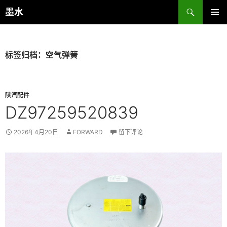
跳
搜
墨水
至
索
主菜单
正
文
标签归档：空气弹簧
陕汽配件
DZ97259520839
2026年4月20日
FORWARD
留下评论