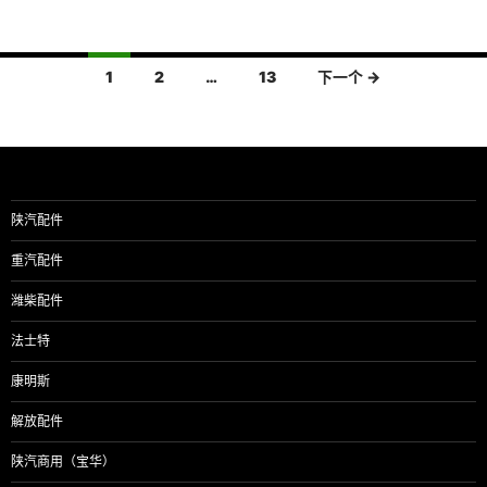
文
1
2
…
13
下一个 →
章
导
航
陕汽配件
重汽配件
潍柴配件
法士特
康明斯
解放配件
陕汽商用（宝华）