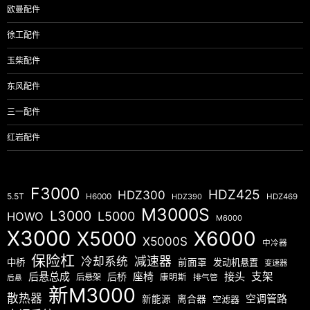
欧曼配件
徐工配件
玉柴配件
东风配件
三一配件
红岩配件
F3000
HDZ425
HDZ300
5.5T
H6000
HDZ390
HDZ469
M3000S
L3000
L5000
HOWO
M6000
X3000
X5000
X6000
X5000S
中冷器
保险杠
减速器
冷却系统
中桥
前面罩
发动机悬置
变速器
后悬总成
座椅
接头
支架
后桥
后悬架
康明斯
排气管
后悬
新M3000
散热器
空调管路
新能源
离合器
空滤器