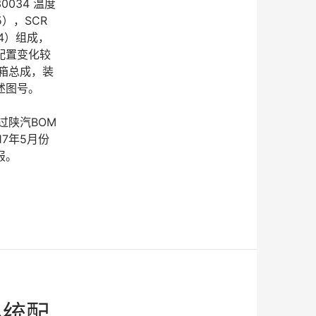
034 温度
5），SCR
004）组成，
辆配置变化较
R箱总成，装
述图号。
过陕汽BOM
7年5月份
报。
系统配