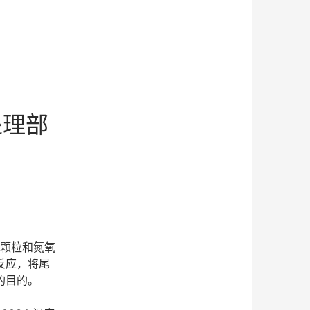
处理部
M颗粒和氮氧
反应，将尾
的目的。