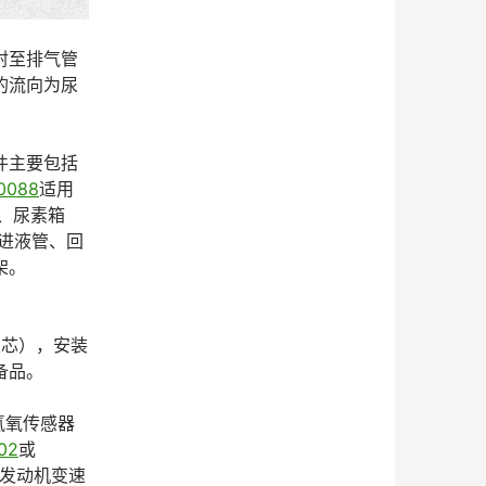
射至排气管
的流向为尿
件主要包括
0088
适用
器、尿素箱
（进液管、回
架。
锁芯），安装
备品。
和氮氧传感器
02
或
）、发动机变速