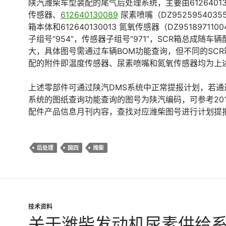
陕汽潍柴车型装配的尾气后处理系统，主要由612640130
传感器、
612640130089
尿素喷嘴（DZ9525954035
箱本体和612640130013 氮氧传感器（DZ95189711
子组号“954”，传感器子组号“971”，SCR箱总成随车
大，具体图号需通过车辆BOM功能查询，但不同的SC
配的附件即温度传感器、尿素喷嘴和氮氧传感器均为上
上述零部件可通过陕汽DMS系统中正常提报计划，若通
系统的图纸查询功能查询的图号为陕汽编码，可参考201
配件产品信息月刊内容，查找对应潍柴图号进行计划提
后处理
国四
潍柴
技术资料
关于潍柴发动机尿素供给