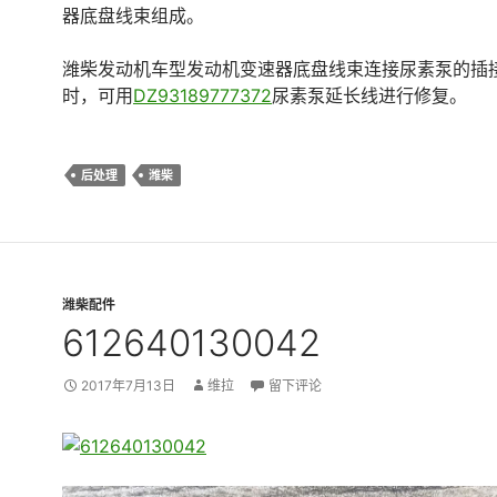
器底盘线束组成。
潍柴发动机车型发动机变速器底盘线束连接尿素泵的插
时，可用
DZ93189777372
尿素泵延长线进行修复。
后处理
潍柴
潍柴配件
612640130042
2017年7月13日
维拉
留下评论