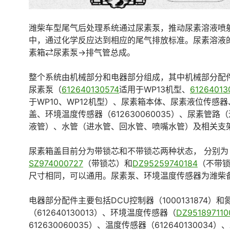
潍柴车型尾气后处理系统通过尿素泵，推动尿素溶液喷
中，通过化学反应达到相应的尾气排放标准。尿素溶液
素箱⇄尿素泵→排气管总成。
整个系统由机械部分和电器部分组成，其中机械部分配
尿素泵（
612640130574
适用于WP13机型、
61264013
于WP10、WP12机型）、尿素箱本体、尿素液位传感
盖、环境温度传感器（612630060035）、尿素管路
液管）、水管（进水管、回水管、喷嘴水管）及相关支
尿素箱盖目前分为带锁芯和不带锁芯两种状态， 分别为
SZ974000727
（带锁芯）和
DZ95259740184
（不带
尺寸相同，可以通用。尿素泵、环境温度传感器为潍柴
电器部分配件主要包括DCU控制器（1000131874）
（612640130013）、环境温度传感器（
DZ951897110
612630060035）、温度传感器（612640130034