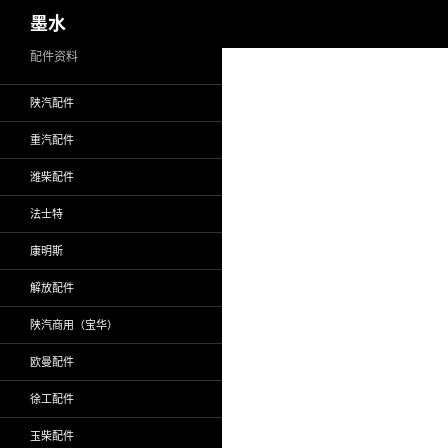
搜
墨水
索
跳
配件资料
至
陕汽配件
正
文
重汽配件
潍柴配件
法士特
康明斯
解放配件
陕汽商用（宝华）
欧曼配件
徐工配件
玉柴配件