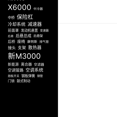
X6000
中冷器
保险杠
中桥
减速器
冷却系统
前面罩
发动机悬置
变速器
后悬总成
后悬架
后悬
座椅
后桥
康明斯
排气管
散热器
接头
支架
新M3000
新能源
离合器
空滤器
空调系统
空调管路
钢板弹簧
翘板开关
钢管
门锁
鼓式制动