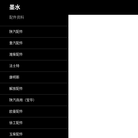
搜
墨水
索
跳
配件资料
至
陕汽配件
正
文
重汽配件
潍柴配件
法士特
康明斯
解放配件
陕汽商用（宝华）
欧曼配件
徐工配件
玉柴配件