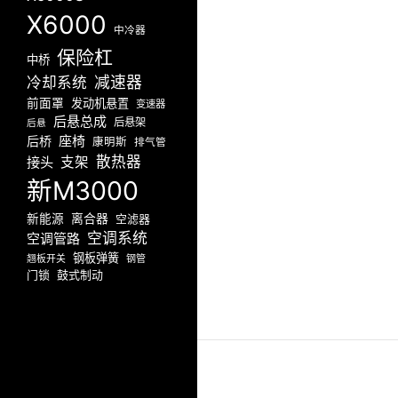
X6000
中冷器
保险杠
中桥
减速器
冷却系统
前面罩
发动机悬置
变速器
后悬总成
后悬架
后悬
座椅
后桥
康明斯
排气管
散热器
接头
支架
新M3000
新能源
离合器
空滤器
空调系统
空调管路
钢板弹簧
翘板开关
钢管
门锁
鼓式制动