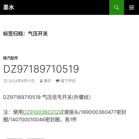
跳
搜
墨水
至
索
主菜单
正
文
标签归档：气压开关
陕汽配件
DZ97189710519
2024年6月11日
维拉
留下评论
DZ97189710519 气压信号开关(外螺纹）
注：使用
DZ9100360212
过渡接头/199000360477密封
圈/140700010046密封圈，各1件