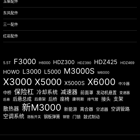
玉柴配件
东风配件
三一配件
红岩配件
F3000
HDZ425
HDZ300
5.5T
H6000
HDZ390
HDZ469
M3000S
L3000
L5000
HOWO
M6000
X3000
X5000
X6000
X5000S
中冷器
保险杠
减速器
冷却系统
中桥
前面罩
发动机悬置
变速器
后悬总成
座椅
接头
支架
后桥
后悬架
康明斯
排气管
后悬
新M3000
散热器
空调管路
新能源
离合器
空滤器
空调系统
钢板弹簧
门锁
鼓式制动
翘板开关
钢管