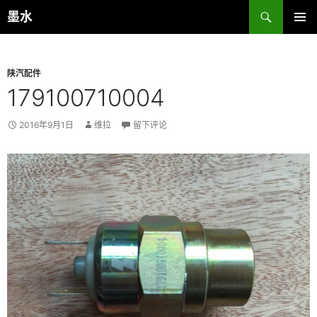
跳
搜
墨水
至
索
主菜单
正
文
陕汽配件
179100710004
2016年9月1日
维拉
留下评论