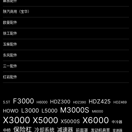
解放配件
陕汽商用（宝华）
欧曼配件
徐工配件
玉柴配件
东风配件
三一配件
红岩配件
F3000
HDZ425
HDZ300
5.5T
H6000
HDZ390
HDZ469
M3000S
L3000
L5000
HOWO
M6000
X3000
X5000
X6000
X5000S
中冷器
保险杠
减速器
冷却系统
中桥
前面罩
发动机悬置
变速器