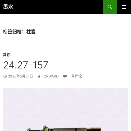
跳
搜
墨水
至
索
主菜单
正
文
标签归档：柱塞
其它
24.27-157
2026年5月31日
FORWARD
一条评论