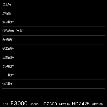
法士特
康明斯
解放配件
陕汽商用（宝华）
欧曼配件
徐工配件
玉柴配件
东风配件
三一配件
红岩配件
F3000
HDZ425
HDZ300
5.5T
H6000
HDZ390
HDZ469