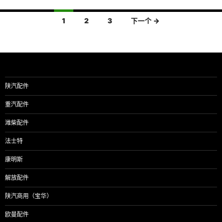
文
1
2
3
下一个 →
章
导
航
陕汽配件
重汽配件
潍柴配件
法士特
康明斯
解放配件
陕汽商用（宝华）
欧曼配件