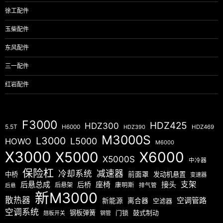
徐工配件
玉柴配件
东风配件
三一配件
红岩配件
F3000
HDZ425
HDZ300
5.5T
H6000
HDZ390
HDZ469
M3000S
L3000
L5000
HOWO
M6000
X3000
X5000
X6000
X5000S
中冷器
保险杠
减速器
冷却系统
中桥
前面罩
发动机悬置
变速器
后悬总成
座椅
接头
支架
后桥
后悬架
康明斯
排气管
后悬
新M3000
散热器
空调管路
新能源
离合器
空滤器
空调系统
钢板弹簧
门锁
鼓式制动
翘板开关
钢管