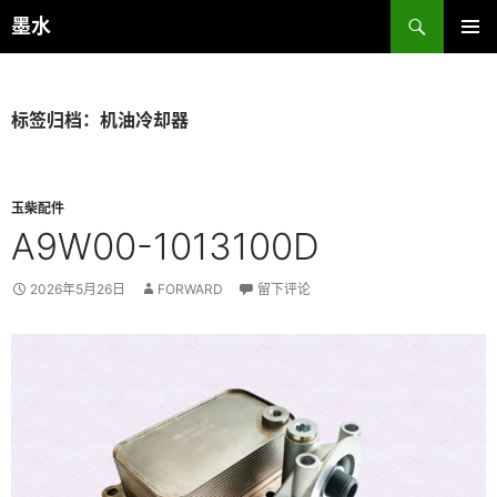
跳
搜
墨水
至
索
主菜单
正
文
标签归档：机油冷却器
玉柴配件
A9W00-1013100D
2026年5月26日
FORWARD
留下评论