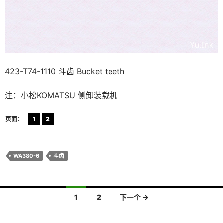
423-T74-1110 斗齿 Bucket teeth
注：小松KOMATSU 侧卸装载机
页面：
1
2
WA380-6
斗齿
文
1
2
下一个 →
章