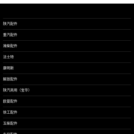
导
航
陕汽配件
重汽配件
潍柴配件
法士特
康明斯
解放配件
陕汽商用（宝华）
欧曼配件
徐工配件
玉柴配件