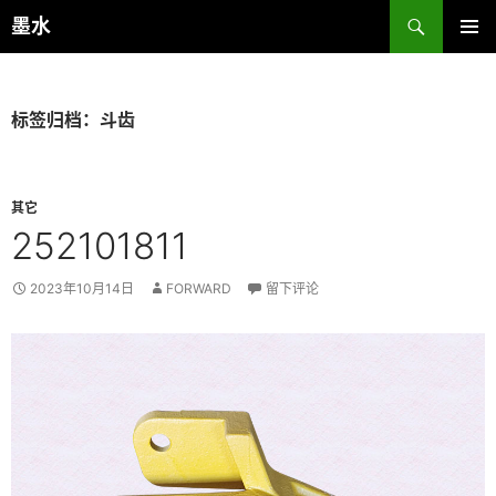
跳
搜
墨水
至
索
主菜单
正
文
标签归档：斗齿
其它
252101811
2023年10月14日
FORWARD
留下评论