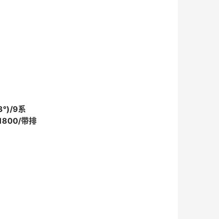
3°)/9系
1800/带排