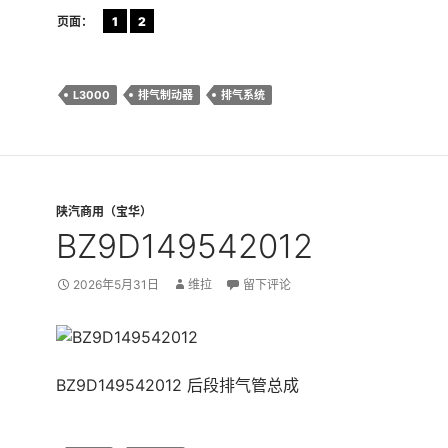
页面：
1
2
L3000
排气制动器
排气系统
陕汽商用（宝华）
BZ9D149542012
2026年5月31日
维拉
留下评论
BZ9D149542012 后段排气管总成