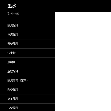
搜
墨水
索
跳
配件资料
至
陕汽配件
正
文
重汽配件
潍柴配件
法士特
康明斯
解放配件
陕汽商用（宝华）
欧曼配件
徐工配件
玉柴配件