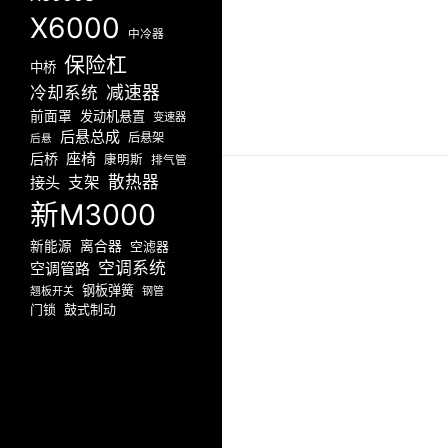
X6000
中冷器
保险杠
中桥
减速器
冷却系统
前面罩
发动机悬置
变速器
后悬总成
后悬架
后悬
座椅
后桥
康明斯
排气管
散热器
接头
支架
新M3000
新能源
离合器
空滤器
空调系统
空调管路
钢板弹簧
翘板开关
钢管
门锁
鼓式制动