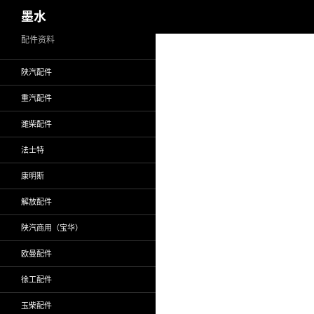
搜
墨水
索
跳
配件资料
至
陕汽配件
正
文
重汽配件
潍柴配件
法士特
康明斯
解放配件
陕汽商用（宝华）
欧曼配件
徐工配件
玉柴配件