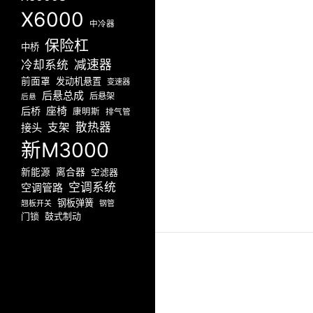
X6000
中冷器
保险杠
中桥
减速器
冷却系统
前面罩
发动机悬置
变速器
后悬总成
后悬架
后悬
座椅
后桥
康明斯
排气管
散热器
接头
支架
新M3000
新能源
离合器
空滤器
空调系统
空调管路
钢板弹簧
翘板开关
钢管
门锁
鼓式制动