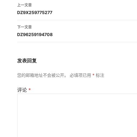
文
上一文章
章
DZ9X259775277
导
下一文章
航
DZ96259194708
发表回复
您的邮箱地址不会被公开。
必填项已用
*
标注
评论
*