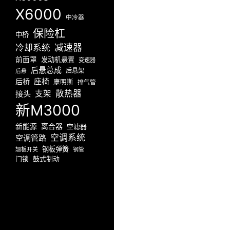
X6000
中冷器
保险杠
中桥
减速器
冷却系统
前面罩
发动机悬置
变速器
后悬总成
后悬架
后悬
座椅
后桥
康明斯
排气管
散热器
接头
支架
新M3000
新能源
离合器
空滤器
空调系统
空调管路
钢板弹簧
翘板开关
钢管
门锁
鼓式制动