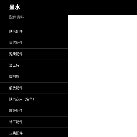
搜
墨水
索
跳
配件资料
至
陕汽配件
正
文
重汽配件
潍柴配件
法士特
康明斯
解放配件
陕汽商用（宝华）
欧曼配件
徐工配件
玉柴配件