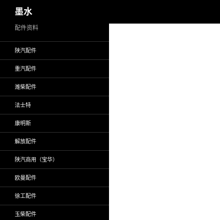
搜
墨水
索
跳
配件资料
至
陕汽配件
正
文
重汽配件
潍柴配件
法士特
康明斯
解放配件
陕汽商用（宝华）
欧曼配件
徐工配件
玉柴配件