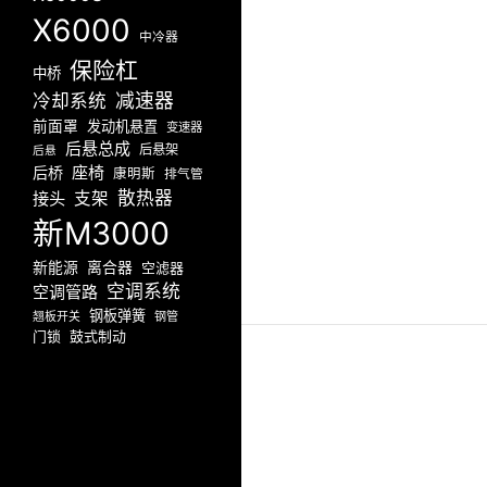
X6000
中冷器
保险杠
中桥
减速器
冷却系统
前面罩
发动机悬置
变速器
后悬总成
后悬架
后悬
座椅
后桥
康明斯
排气管
散热器
接头
支架
新M3000
新能源
离合器
空滤器
空调系统
空调管路
钢板弹簧
翘板开关
钢管
门锁
鼓式制动