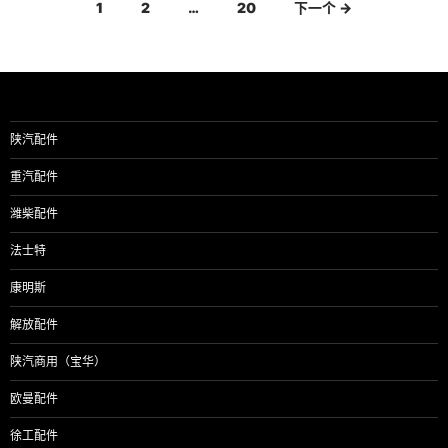
文
1
2
…
20
下一个 →
章
导
航
陕汽配件
重汽配件
潍柴配件
法士特
康明斯
解放配件
陕汽商用（宝华）
欧曼配件
徐工配件