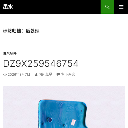
跳
搜
墨水
至
索
主菜单
正
文
标签归档：后处理
陕汽配件
DZ9X259546754
2026年8月7日
闪闪红星
留下评论