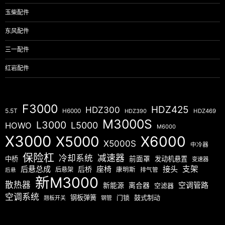
玉柴配件
东风配件
三一配件
红岩配件
F3000
HDZ425
HDZ300
5.5T
H6000
HDZ390
HDZ469
M3000S
L3000
L5000
HOWO
M6000
X3000
X5000
X6000
X5000S
中冷器
保险杠
减速器
冷却系统
中桥
前面罩
发动机悬置
变速器
后悬总成
座椅
接头
支架
后桥
后悬架
康明斯
排气管
后悬
新M3000
散热器
空调管路
新能源
离合器
空滤器
空调系统
钢板弹簧
门锁
鼓式制动
翘板开关
钢管