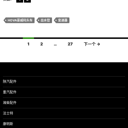
HOVA豪威码头车
出水管
变速器
文
1
2
…
27
下一个 →
章
导
航
陕汽配件
重汽配件
潍柴配件
法士特
康明斯