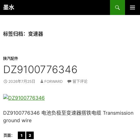
跳
搜
墨水
至
索
主菜单
正
文
标签归档：变速器
陕汽配件
DZ9100776346
2026年7月25日
FORWARD
留下评论
DZ9100776346 电池负极至变速器搭铁电缆 Transmission
ground wire
页面：
1
2