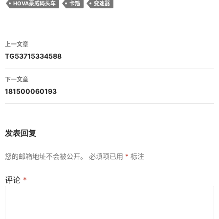
HOVA豪威码头车
卡箍
变速器
文
上一文章
章
TG53715334588
导
下一文章
航
181500060193
发表回复
您的邮箱地址不会被公开。
必填项已用
*
标注
评论
*