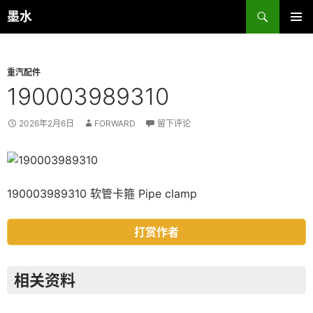
跳
搜
墨水
至
索
主菜单
正
文
重汽配件
190003989310
2026年2月6日
FORWARD
留下评论
190003989310 软管卡箍 Pipe clamp
打赏作者
相关资料