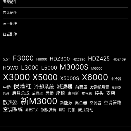
玉柴配件
东风配件
三一配件
红岩配件
F3000
HDZ425
HDZ300
5.5T
H6000
HDZ390
HDZ469
M3000S
L3000
L5000
HOWO
M6000
X3000
X5000
X6000
X5000S
中冷器
保险杠
减速器
冷却系统
中桥
前面罩
发动机悬置
变速器
后悬总成
座椅
接头
支架
后桥
后悬架
康明斯
排气管
后悬
新M3000
散热器
空调管路
新能源
离合器
空滤器
空调系统
钢板弹簧
门锁
鼓式制动
翘板开关
钢管