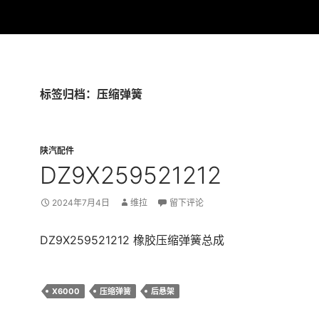
标签归档：压缩弹簧
陕汽配件
DZ9X259521212
2024年7月4日
维拉
留下评论
DZ9X259521212 橡胶压缩弹簧总成
X6000
压缩弹簧
后悬架