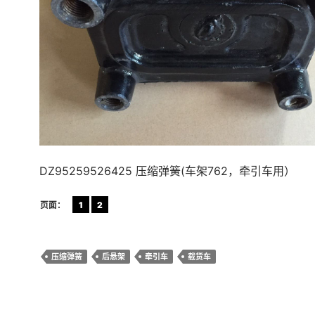
DZ95259526425 压缩弹簧(车架762，牵引车用）
页面：
1
2
压缩弹簧
后悬架
牵引车
载货车