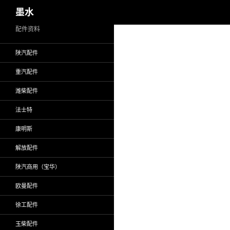
搜
墨水
索
跳
配件资料
至
陕汽配件
正
文
重汽配件
潍柴配件
法士特
康明斯
解放配件
陕汽商用（宝华）
欧曼配件
徐工配件
玉柴配件