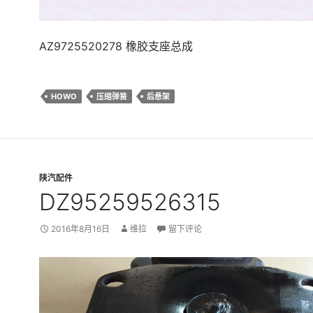
AZ9725520278 橡胶支座总成
HOWO
压缩弹簧
后悬架
陕汽配件
DZ95259526315
2016年8月16日
维拉
留下评论