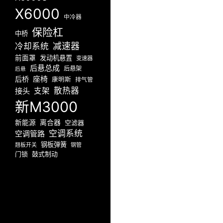
X6000
中冷器
保险杠
中桥
减速器
冷却系统
前面罩
发动机悬置
变速器
后悬总成
后悬架
后悬
座椅
后桥
康明斯
排气管
散热器
接头
支架
新M3000
新能源
离合器
空滤器
空调系统
空调管路
钢板弹簧
翘板开关
钢管
门锁
鼓式制动