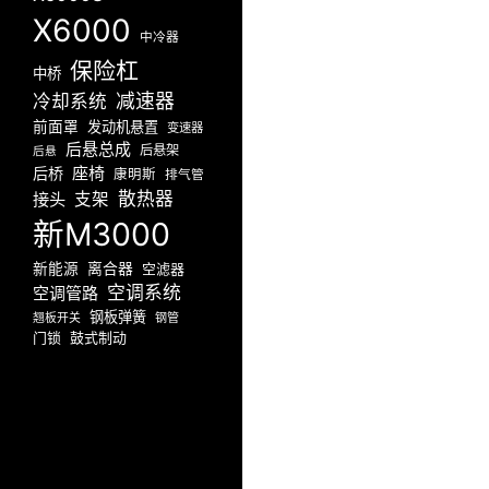
X6000
中冷器
保险杠
中桥
减速器
冷却系统
前面罩
发动机悬置
变速器
后悬总成
后悬架
后悬
座椅
后桥
康明斯
排气管
散热器
接头
支架
新M3000
新能源
离合器
空滤器
空调系统
空调管路
钢板弹簧
翘板开关
钢管
门锁
鼓式制动