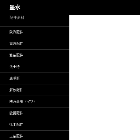
搜
墨水
索
跳
配件资料
至
陕汽配件
正
文
重汽配件
潍柴配件
法士特
康明斯
解放配件
陕汽商用（宝华）
欧曼配件
徐工配件
玉柴配件