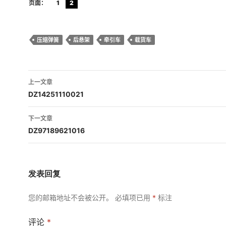
页面：
1
2
压缩弹簧
后悬架
牵引车
载货车
文
上一文章
章
DZ14251110021
导
下一文章
航
DZ97189621016
发表回复
您的邮箱地址不会被公开。
必填项已用
*
标注
评论
*