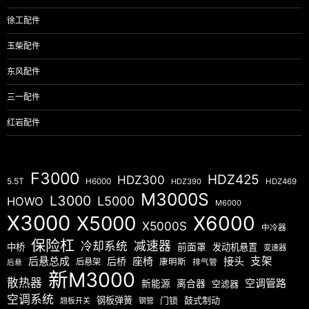
徐工配件
玉柴配件
东风配件
三一配件
红岩配件
F3000
HDZ425
HDZ300
5.5T
H6000
HDZ390
HDZ469
M3000S
L3000
L5000
HOWO
M6000
X3000
X5000
X6000
X5000S
中冷器
保险杠
减速器
冷却系统
中桥
前面罩
发动机悬置
变速器
后悬总成
座椅
接头
支架
后桥
后悬架
康明斯
排气管
后悬
新M3000
散热器
空调管路
新能源
离合器
空滤器
空调系统
钢板弹簧
门锁
鼓式制动
翘板开关
钢管