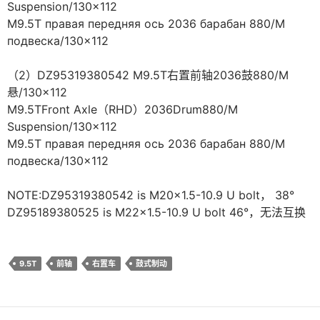
Suspension/130×112
M9.5T правая передняя ось 2036 барабан 880/M
подвеска/130×112
（2）DZ95319380542 M9.5T右置前轴2036鼓880/M
悬/130×112
M9.5TFront Axle（RHD）2036Drum880/M
Suspension/130×112
M9.5T правая передняя ось 2036 барабан 880/M
подвеска/130×112
NOTE:DZ95319380542 is M20×1.5-10.9 U bolt， 38°
DZ95189380525 is M22×1.5-10.9 U bolt 46°，无法互换
9.5T
前轴
右置车
鼓式制动