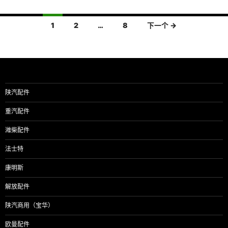
文
1
2
…
8
下一个 →
章
导
航
陕汽配件
重汽配件
潍柴配件
法士特
康明斯
解放配件
陕汽商用（宝华）
欧曼配件