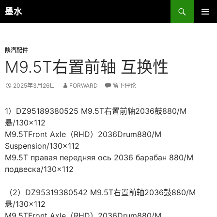
跳
搜
墨水
至
索
主菜单
正
文
陕汽配件
M9.5T右置前轴 互换性
2025年3月26日
FORWARD
留下评论
1）DZ95189380525 M9.5T右置前轴2036鼓880/M
悬/130×112
M9.5TFront Axle（RHD）2036Drum880/M
Suspension/130×112
M9.5T правая передняя ось 2036 барабан 880/M
подвеска/130×112
（2）DZ95319380542 M9.5T右置前轴2036鼓880/M
悬/130×112
M9.5TFront Axle（RHD）2036Drum880/M