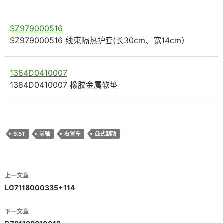
SZ979000516
SZ979000516 线束隔热护套(长30cm、宽14cm）
1384D0410007
1384D0410007 橡胶金属软垫
9.5T
前轴
右置车
鼓式制动
文
上一文章
章
LG7118000335+114
导
下一文章