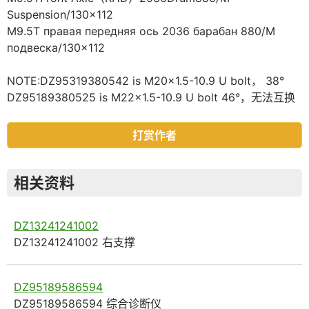
Suspension/130×112
M9.5T правая передняя ось 2036 барабан 880/M
подвеска/130×112
NOTE:DZ95319380542 is M20×1.5-10.9 U bolt， 38°
DZ95189380525 is M22×1.5-10.9 U bolt 46°，无法互换
打赏作者
相关资料
DZ13241241002
DZ13241241002 右支撑
DZ95189586594
DZ95189586594 综合诊断仪