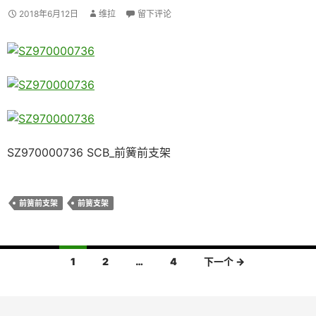
2018年6月12日
维拉
留下评论
SZ970000736 SCB_前簧前支架
前簧前支架
前簧支架
文
1
2
…
4
下一个 →
章
导