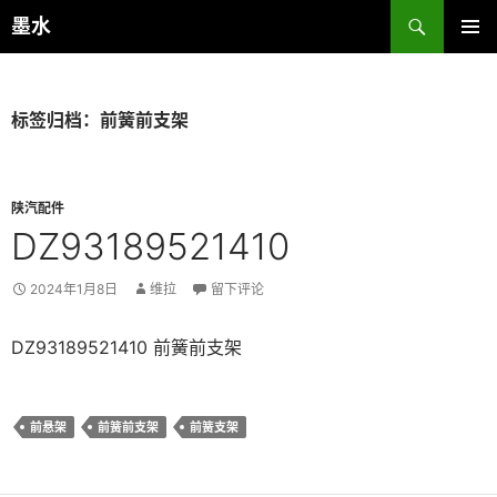
跳
搜
墨水
至
索
主菜单
正
文
标签归档：前簧前支架
陕汽配件
DZ93189521410
2024年1月8日
维拉
留下评论
DZ93189521410 前簧前支架
前悬架
前簧前支架
前簧支架