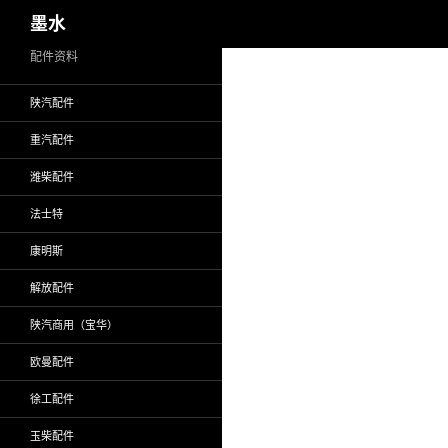
搜
墨水
索
跳
配件资料
至
陕汽配件
正
文
重汽配件
潍柴配件
法士特
康明斯
解放配件
陕汽商用（宝华）
欧曼配件
徐工配件
玉柴配件