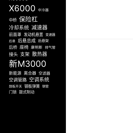
X6000
中冷器
保险杠
中桥
减速器
冷却系统
前面罩
发动机悬置
变速器
后悬总成
后悬架
后悬
座椅
后桥
康明斯
排气管
散热器
接头
支架
新M3000
新能源
离合器
空滤器
空调系统
空调管路
钢板弹簧
翘板开关
钢管
门锁
鼓式制动