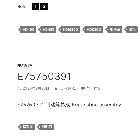
页面：
1
2
HD469
HD485
HDM300
HDZ300
制动蹄
滚轮
陕汽配件
E75750391
2026年2月26日
FORWARD
留下评论
E75750391 制动蹄总成 Brake shoe assembly
偏置车
制动蹄