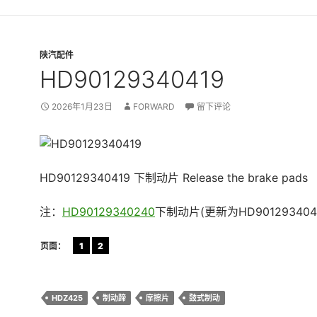
陕汽配件
HD90129340419
2026年1月23日
FORWARD
留下评论
HD90129340419 下制动片 Release the brake pads
注：
HD90129340240
下制动片(更新为HD901293404
页面：
1
2
HDZ425
制动蹄
摩擦片
鼓式制动