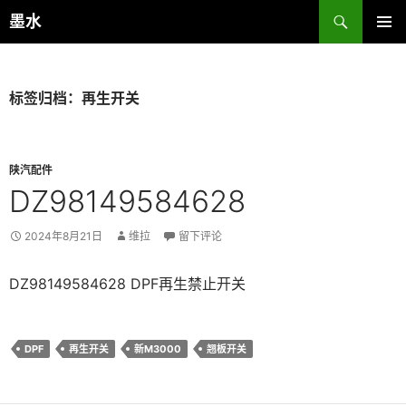
跳
搜
墨水
至
索
主菜单
正
文
标签归档：再生开关
陕汽配件
DZ98149584628
2024年8月21日
维拉
留下评论
DZ98149584628 DPF再生禁止开关
DPF
再生开关
新M3000
翘板开关