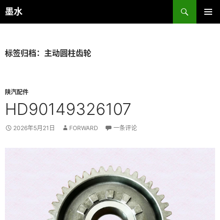
跳
搜
墨水
至
索
主菜单
正
文
标签归档：主动圆柱齿轮
陕汽配件
HD90149326107
2026年5月21日
FORWARD
一条评论