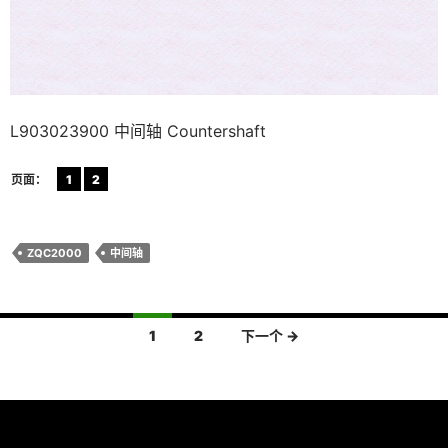
L903023900 中间轴 Countershaft
页面：
1
2
ZQC2000
中间轴
文
1
2
下一个 →
章
导
航