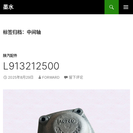
跳
搜
墨水
至
索
主菜单
正
文
标签归档：中间轴
陕汽配件
L913212500
2025年8月29日
FORWARD
留下评论