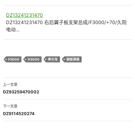
DZ13241231470
DZ13241231470 右后翼子板支架总成/F3000/+70/久阳
电动…
F3000
X3000
牵引车
钢板弹簧
文
上一文章
章
DZ93259470002
导
下一文章
航
DZ9114520274