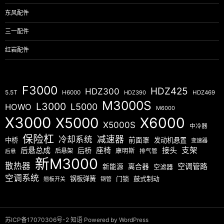
东风配件
三一配件
红岩配件
F3000
HDZ425
HDZ300
5.5T
H6000
HDZ390
HDZ469
M3000S
L3000
L5000
HOWO
M6000
X3000
X5000
X6000
X5000S
中冷器
保险杠
减速器
冷却系统
中桥
前面罩
发动机悬置
变速器
后悬总成
座椅
接头
支架
后桥
后悬架
康明斯
排气管
后悬
新M3000
散热器
空调管路
新能源
离合器
空滤器
空调系统
钢板弹簧
门锁
鼓式制动
翘板开关
钢管
苏ICP备17070306号-2
知语
Powered by WordPress