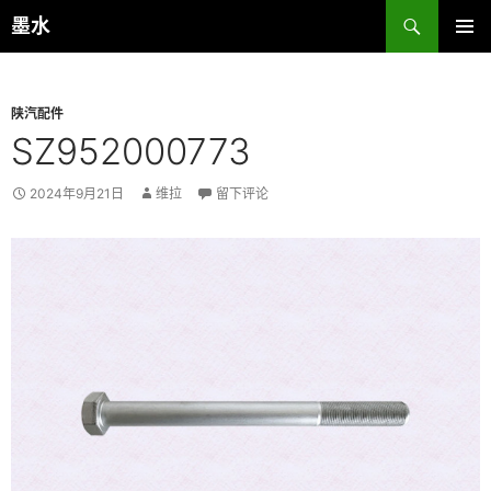
跳
搜
墨水
至
索
主菜单
正
文
陕汽配件
SZ952000773
2024年9月21日
维拉
留下评论