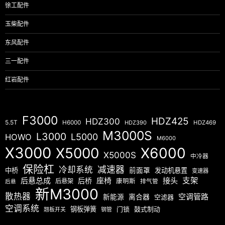
徐工配件
玉柴配件
东风配件
三一配件
红岩配件
F3000
HDZ425
HDZ300
5.5T
H6000
HDZ390
HDZ469
M3000S
L3000
L5000
HOWO
M6000
X3000
X5000
X6000
X5000S
中冷器
保险杠
减速器
冷却系统
中桥
前面罩
发动机悬置
变速器
后悬总成
座椅
接头
支架
后桥
后悬架
康明斯
排气管
后悬
新M3000
散热器
空调管路
新能源
离合器
空滤器
空调系统
钢板弹簧
门锁
鼓式制动
翘板开关
钢管