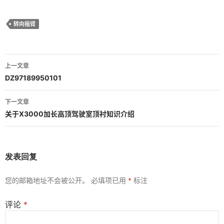
转向摇臂
文
上一文章
章
DZ97189950101
导
下一文章
航
关于X3000加长高顶驾驶室顶衬知识介绍
发表回复
您的邮箱地址不会被公开。
必填项已用
*
标注
评论
*