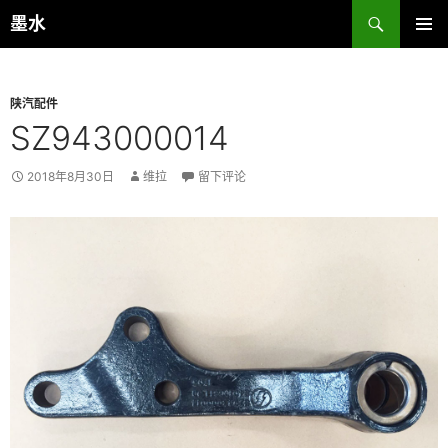
跳
搜
墨水
至
索
主菜单
正
文
陕汽配件
SZ943000014
2018年8月30日
维拉
留下评论