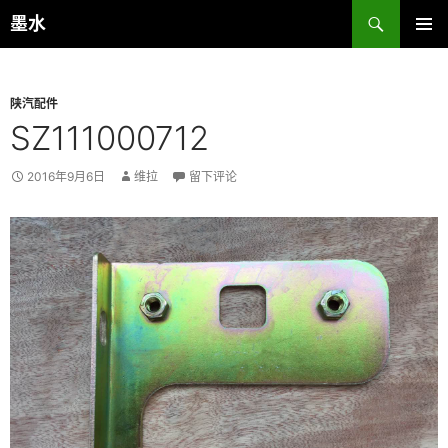
跳
搜
墨水
至
索
主菜单
正
文
陕汽配件
SZ111000712
2016年9月6日
维拉
留下评论