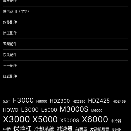
解放配件
陕汽商用（宝华）
欧曼配件
徐工配件
玉柴配件
东风配件
三一配件
红岩配件
F3000
HDZ425
HDZ300
5.5T
H6000
HDZ390
HDZ469
M3000S
L3000
L5000
HOWO
M6000
X3000
X5000
X6000
X5000S
中冷器
保险杠
减速器
冷却系统
中桥
前面罩
发动机悬置
变速器