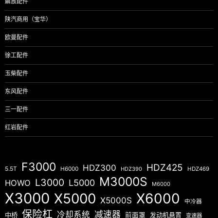
解放配件
陕汽商用（宝华）
欧曼配件
徐工配件
玉柴配件
东风配件
三一配件
红岩配件
F3000
HDZ425
HDZ300
5.5T
H6000
HDZ390
HDZ469
M3000S
L3000
L5000
HOWO
M6000
X3000
X5000
X6000
X5000S
中冷器
保险杠
减速器
冷却系统
中桥
前面罩
发动机悬置
变速器