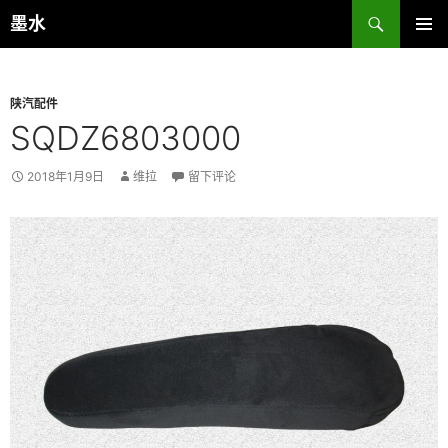
跳
搜
墨水
至
索
主菜单
正
文
陕汽配件
SQDZ6803000
2018年1月9日
维拉
留下评论