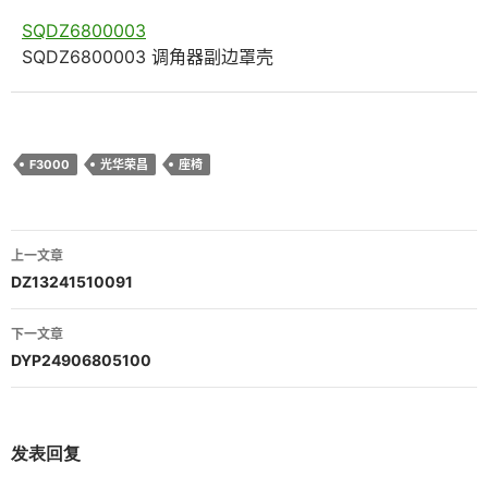
SQDZ6800003
SQDZ6800003 调角器副边罩壳
F3000
光华荣昌
座椅
文
上一文章
章
DZ13241510091
导
下一文章
航
DYP24906805100
发表回复